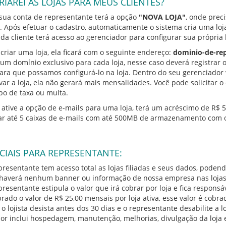
IAREI AS LOJAS PARA MEUS CLIENTES?
sua conta de representante terá a opção
"NOVA LOJA"
, onde prec
e. Após efetuar o cadastro, automaticamente o sistema cria uma lo
da cliente terá acesso ao gerenciador para configurar sua própria l
criar uma loja, ela ficará com o seguinte endereço:
dominio-de-re
um domínio exclusivo para cada loja, nesse caso deverá registrar o 
ara que possamos configurá-lo na loja. Dentro do seu gerenciado
var a loja, ela não gerará mais mensalidades. Você pode solicita
o de taxa ou multa.
ative a opção de e-mails para uma loja, terá um acréscimo de R$ 5
ar até 5 caixas de e-mails com até 500MB de armazenamento com o
CIAIS PARA REPRESENTANTE:
resentante tem acesso total as lojas filiadas e seus dados, podendo 
haverá nenhum banner ou informação de nossa empresa nas lojas
resentante estipula o valor que irá cobrar por loja e fica responsá
rado o valor de R$ 25,00 mensais por loja ativa, esse valor é cobra
o lojista desista antes dos 30 dias e o representante desabilite a 
lor inclui hospedagem, manutenção, melhorias, divulgação da loja 