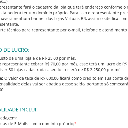
s...).
presentante fará o cadastro da loja que terá endereço conforme o
jista poderá ter um domínio próprio. Para isso o representante pre
haverá nenhum banner das Lojas Virtuais BR, assim o site fica co
esentante.
rte técnico para representante por e-mail, telefone e atendimento 
 DE LUCRO:
custo de uma loja é de R$ 25,00 por mês.
 o representante cobrar R$ 70,00 por mês, esse terá um lucro de R$ 
tiver 50 lojas cadastradas, seu lucro será de R$ 2.250,00 por mês.
e:
O valor da taxa de R$ 600,00 ficará como crédito em sua conta de
ensalidade delas vai ser abatida desse saldo, portanto só começar
00.
LIDADE INCLUI:
edagem;
ntas de E-Mails com o domínio próprio;
*