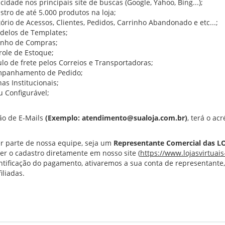
cidade nos principais site de buscas (Google, Yahoo, Bing...);
stro de até 5.000 produtos na loja;
ório de Acessos, Clientes, Pedidos, Carrinho Abandonado e etc...;
delos de Templates;
inho de Compras;
role de Estoque;
ulo de frete pelos Correios e Transportadoras;
panhamento de Pedido;
as Institucionais;
 Configurável;
ção de E-Mails
(Exemplo: atendimento@sualoja.com.br)
, terá o ac
r parte de nossa equipe, seja um
Representante Comercial das L
zer o cadastro diretamente em nosso site (
https://www.lojasvirtuai
ntificação do pagamento, ativaremos a sua conta de representante,
iliadas.