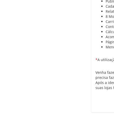
Publi
Cada
Relat
8 Mo
Carr
Cont
Cálc
Acom
Págin
Menu
*
A utiliza
Venha faze
precisa fa
Após a ide
suas lojas f