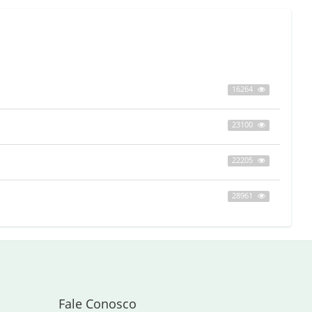
16264
23100
22205
28961
Fale Conosco