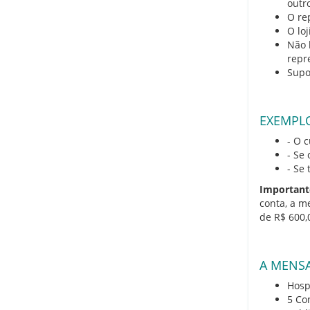
outro
O re
O lo
Não 
repr
Supo
EXEMPLO
- O 
- Se
- Se 
Important
conta, a m
de R$ 600,
A MENSA
Hosp
5 Co