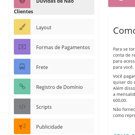
Dúvidas de Não
Clientes
Layout
Como
Formas de Pagamentos
Para se to
conta de r
para acess
Frete
para você.
Você pagar
quiser do 
Registro de Domínio
Além disso
a mensalid
600,00.
Scripts
Não fornec
como repre
Publicidade