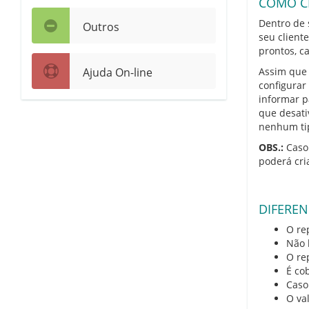
COMO CR
Dentro de 
Outros
seu client
prontos, ca
Ajuda On-line
Assim que 
configurar 
informar p
que desati
nenhum tip
OBS.:
Caso 
poderá cri
DIFEREN
O rep
Não 
O rep
É cob
Caso 
O va