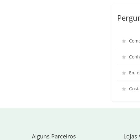
Pergun
Como
Conhe
Em qu
Gosta
Alguns Parceiros
Lojas 