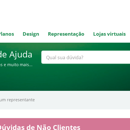
Planos
Design
Representação
Lojas virtuais
de Ajuda
s e muito mais...
 um representante
úvidas de Não Clientes